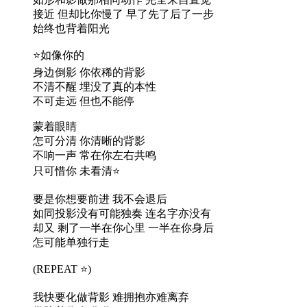
接近 但却比你慢了 早了先了后了一步
始终也背着阳光
⭐️如像你的
身边倒影 你依稀的背影
不清不醒 埋没了真的本性
不可走远 但也不能停
蒙着眼睛
怎可分清 你清晰的背影
不响一声 常在你左右共鸣
只可惜你 未看清⭐️
要是你想要前进 我不会退后
如同投影没有可能独奏 连名字亦没有
却又 剩了一半在你心里 一半在你身后
怎可能单独行走
(REPEAT ⭐️)
我快要化做背影 难拥抱亦难离弃