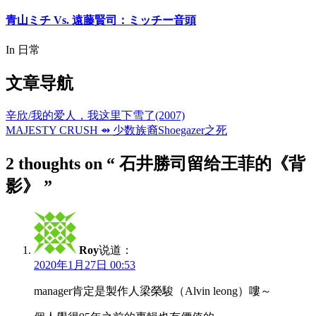
青山ミチ Vs. 遠藤賢司：ミッチー音頭
In 日常
文章导航
辛欣/我的爱人，我这里下雪了(2007)
MAJESTY CRUSH ⇴ 少数族裔Shoegazer之死
2 thoughts on
“ 石井勝司留给王菲的《背
影》 ”
Roy
说道：
2020年1月27日 00:53
manager肯定是製作人梁榮駿（Alvin leong）嘍～