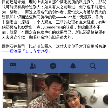
目前还是未知。理论上讲如果那个酒吧厕所的料是真的，那就
很可能没有卖给过别人；如果有人之前唱过，似乎也不能定性
为「翻唱」，而这么没名气的创作者，恐怕没人有足够庞大的
资讯和知识面追查到同旋律的歌——J-Pop是个无底洞。作为
非翻唱曲（原唱），个人观点，王菲的处理有点太轻虚，有时
候还莫名其妙滑出一点儿Cranberries的味道，和编曲基本不
靠，就是一个固定音色发声机的效果而已。所以还是挺希望有
人去碰这个歌，翻唱的余地仍旧是很大的。
回到石井勝司，比起演艺圈来，这对夫妻似乎对开店更感兴趣
——
居酒屋「
しょうすけ亭
」
：