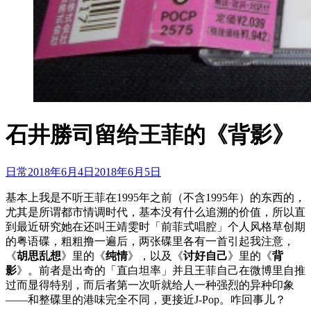
石井勝司留给王菲的《背影》
日常
2018年6月4日
2018年6月5日
基本上我是不听王菲在1995年之前（不含1995年）的东西的，
尤其是所谓都市情调时代，基本没有什么追溯的价值，所以直
到最近研究她在还叫王靖雯时「前菲式唱腔」个人风格草创期
的粤语碟，粗粗撸一遍后，两张碟里各有一首引起我注意，
《
胡思乱想
》里的《
纯情
》，以及《
讨好自己
》里的《
背
影
》。前者是出奇的「直白坦率」并且王菲自己在微博里自推
过而显得特别，而后者第一次听就给人一种强烈的异种印象
——和整碟里的港味完全不同，更接近J-Pop。咋回事儿？