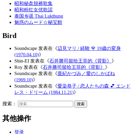
昭和秘盘脱裤歌集
昭和粉红女优歌謡
泰国乡谣 Thai Lukthung
魅惑のムード☆秘宝館
Bird
Soundscape
发表在《
辺見マリ / 経験 🌹 19歳の変身
(1970.04.10)
》
Shin-EI
发表在《
石井勝司留给王菲的《背影》
》
Roy
发表在《
石井勝司留给王菲的《背影》
》
Soundscape
发表在《
亜紀かづみ／愛のしかばね
(1969.10)
》
Soundscape
发表在《
愛染恭子 / 恋人たちの森 💕 エンド
レス・ドリーム (1984.11.21)
》
搜索：
其他操作
登录