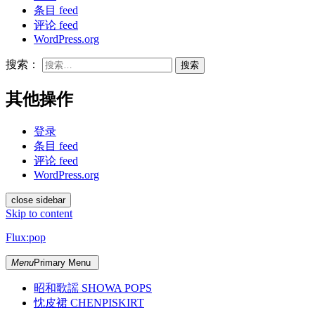
条目 feed
评论 feed
WordPress.org
搜索：
其他操作
登录
条目 feed
评论 feed
WordPress.org
close sidebar
Skip to content
Flux:pop
Menu
Primary Menu
昭和歌謡 SHOWA POPS
忱皮裙 CHENPISKIRT