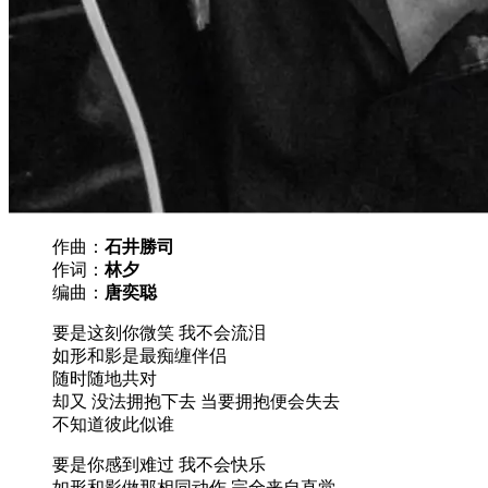
作曲：
石井勝司
作词：
林夕
编曲：
唐奕聪
要是这刻你微笑 我不会流泪
如形和影是最痴缠伴侣
随时随地共对
却又 没法拥抱下去 当要拥抱便会失去
不知道彼此似谁
要是你感到难过 我不会快乐
如形和影做那相同动作 完全来自直觉