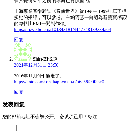
個人覺得95年之前的專輯也有價值的。
上海專業音樂雜誌《音像世界》從1990～1999年寫了很
多她的樂評，可以參考。主編阿瑟一向認為新藝寶/福茂
的專輯比EMI一間制作強。
https://m.weibo.cn/2101343181/4447748189384263
回复
Shin-EI
说道：
2021年12月31日 23:50
2016年11月9日 他走了。
https://note.com/seizihappyman/n/n6c58fc0fe3e0
回复
发表回复
您的邮箱地址不会被公开。
必填项已用
*
标注