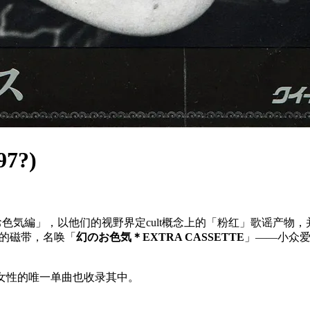
7?)
色気編」，以他们的视野界定cult概念上的「粉红」歌谣产物
录的磁带，名唤「
幻のお色気＊EXTRA CASSETTE
」——小众
秘无名女性的唯一单曲也收录其中。