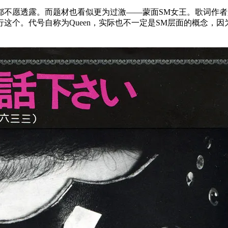
都不愿透露。而题材也看似更为过激——蒙面SM女王。歌词作者
这个。代号自称为Queen，实际也不一定是SM层面的概念，因