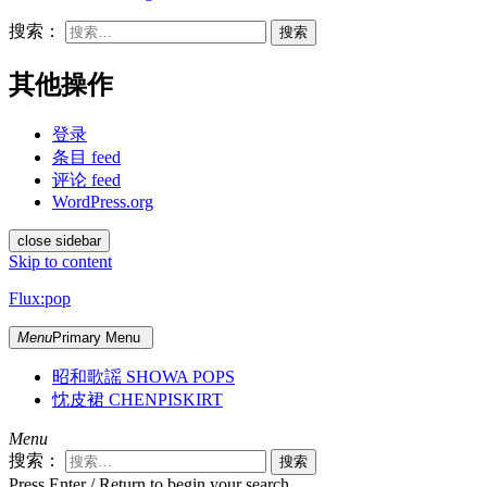
搜索：
其他操作
登录
条目 feed
评论 feed
WordPress.org
close sidebar
Skip to content
Flux:pop
Menu
Primary Menu
昭和歌謡 SHOWA POPS
忱皮裙 CHENPISKIRT
Menu
搜索：
Press Enter / Return to begin your search.