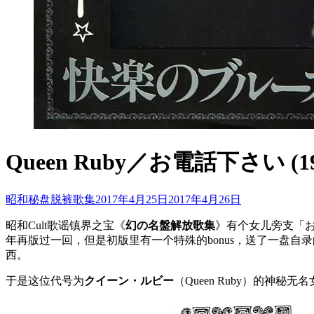
Queen Ruby／お電話下さい (19
昭和秘盘脱裤歌集
2017年4月25日
2017年4月26日
昭和Cult歌谣镇界之宝《
幻の名盤解放歌集
》有个女儿旁支「お
年再版过一回，但是初版里有一个特殊的bonus，送了一盘自
西。
于是这位代号为
クイーン・ルビー
（Queen Ruby）的神