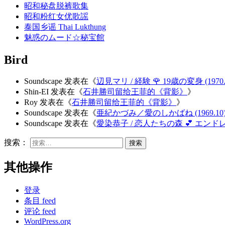
昭和秘盘脱裤歌集
昭和粉红女优歌謡
泰国乡谣 Thai Lukthung
魅惑のムード☆秘宝館
Bird
Soundscape
发表在《
辺見マリ / 経験 🌹 19歳の変身 (1970.0
Shin-EI
发表在《
石井勝司留给王菲的《背影》
》
Roy
发表在《
石井勝司留给王菲的《背影》
》
Soundscape
发表在《
亜紀かづみ／愛のしかばね (1969.10
Soundscape
发表在《
愛染恭子 / 恋人たちの森 💕 エンドレス・
搜索：
其他操作
登录
条目 feed
评论 feed
WordPress.org