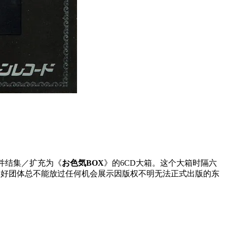
，并结集／扩充为《
お色気BOX
》的6CD大箱。这个大箱时隔六
爱好团体总不能放过任何机会展示因版权不明无法正式出版的东