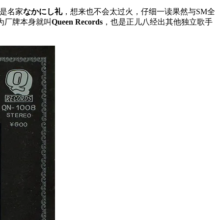
是名家
なかにし礼
，想来也不会太过火，仔细一读果然与SM全
为厂牌本身就叫
Queen Records
，也是正儿八经出其他独立歌手