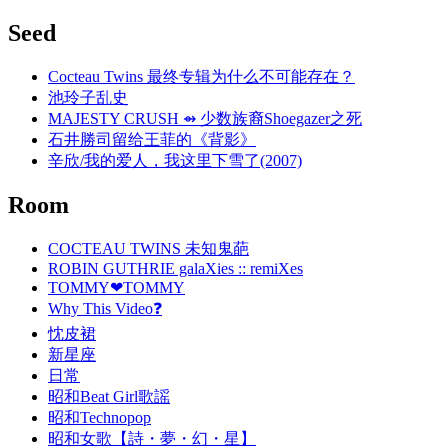
Seed
Cocteau Twins 最终专辑为什么不可能存在？
池玲子乱史
MAJESTY CRUSH ⇴ 少数族裔Shoegazer之死
石井勝司留给王菲的《背影》
辛欣/我的爱人，我这里下雪了(2007)
Room
COCTEAU TWINS 未知鬼葩
ROBIN GUTHRIE galaXies :: remiXes
TOMMY❤TOMMY
Why This Video❓
忱皮裙
新星座
日常
昭和Beat Girl歌謡
昭和Technopop
昭和女歌【詩・夢・幻・星】