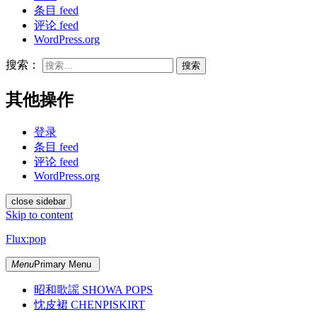
条目 feed
评论 feed
WordPress.org
搜索：
其他操作
登录
条目 feed
评论 feed
WordPress.org
close sidebar
Skip to content
Flux:pop
Menu
Primary Menu
昭和歌謡 SHOWA POPS
忱皮裙 CHENPISKIRT