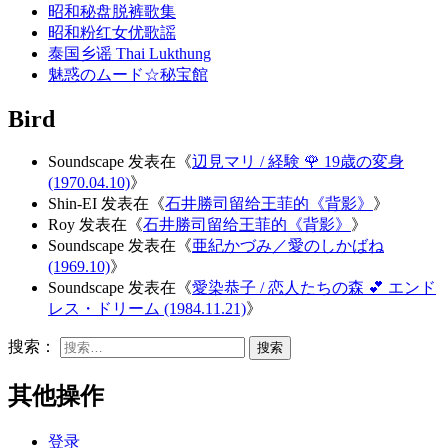
昭和秘盘脱裤歌集
昭和粉红女优歌謡
泰国乡谣 Thai Lukthung
魅惑のムード☆秘宝館
Bird
Soundscape
发表在《
辺見マリ / 経験 🌹 19歳の変身
(1970.04.10)
》
Shin-EI
发表在《
石井勝司留给王菲的《背影》
》
Roy
发表在《
石井勝司留给王菲的《背影》
》
Soundscape
发表在《
亜紀かづみ／愛のしかばね
(1969.10)
》
Soundscape
发表在《
愛染恭子 / 恋人たちの森 💕 エンド
レス・ドリーム (1984.11.21)
》
搜索：
其他操作
登录