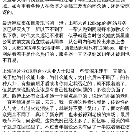
域。如今重看各种人在微博之类隔三差五的怀念她，还是蛮惊
讶的。
最近翻豆瓣条目发现当初「泄」出那六首128kbps的网站服务
器已经灭火了，所以下不到了，一帮人跑到网易虾米嗷嗷求全
集下载。时代太久远记不准啊，似乎就是当时包装她的新星座
公司的前文案
范立
或者其同事，从公司内部档挖出来放上去
的，大概200X年鬼记得哪年，质量因此就只有128kbps。那个
网站看着不是什么热门的，服务器一直坚挺到2014年才被删也
不容易。
上海唱片业OR电台业从业人士以及一些资深乐迷里一直流传
关于她为什么能出来，为什么能火，为什么后来不唱了，的各
种八卦，有些前后矛盾或者你肯定我否定的，就不跟着贴了。
但总的来说甄凌应该是有自己性格的问题的，多说变负面了
就。微博上还有女生和她一个重点高中的，说她们那届的老师
一直夸甄凌是学霸，云云。我一直持这种看法就是，传说性的
人与物，红过火过消失了，就最好不要「复出」了，面对的听
众完全不同了，真出了新东西，也未必得到老粉的捧场，最后
晚节不保，何必呢。这类先例已经太多了。回忆嘛，最美的样
子就是在回忆里了。不过当年据说还真有做了一半或者箭在弦