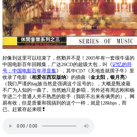
好像到这里可以结束了，然鹅并不是！2005年有一套很牛逼的
中国电影百年回顾集，广达26CD的超级大包，叫《
记忆的符
号：中国电影百年寻音集
》，其中CD7《天地造就孺子牛》里
收录了电影《
相爱在西双版纳
》的插曲《
金太阳，银月亮
》
（我们严谨的tag族当然是强调这个逗号的），大概是甄凌最
不广为人知的一曲了。当然她只是参唱，另外还有周志刚和杨
学进二个普通人并不熟悉的歌手（我听不出来有俩男的）。网
易有收，但是质量和我搞到的这个一样，就是128kbps，而
已。赶紧存起来呗❢