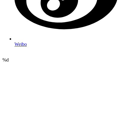
Weibo
%d