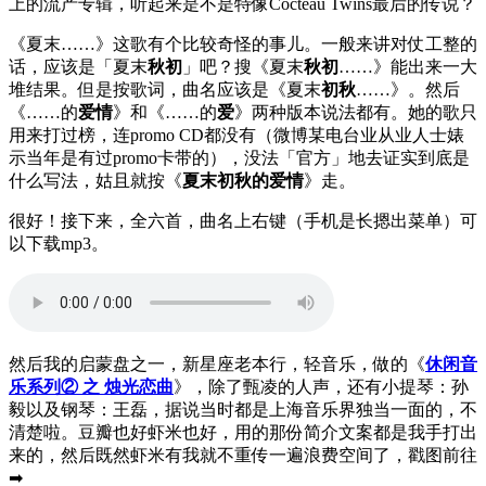
上的流产专辑，听起来是不是特像Cocteau Twins最后的传说？
《夏末……》这歌有个比较奇怪的事儿。一般来讲对仗工整的
话，应该是「夏末
秋初
」吧？搜《夏末
秋初
……》能出来一大
堆结果。但是按歌词，曲名应该是《夏末
初秋
……》。然后
《……的
爱情
》和《……的
爱
》两种版本说法都有。她的歌只
用来打过榜，连promo CD都没有（微博某电台业从业人士婊
示当年是有过promo卡带的），没法「官方」地去证实到底是
什么写法，姑且就按《
夏末初秋的爱情
》走。
很好！接下来，全六首，曲名上右键（手机是长摁出菜单）可
以下载mp3。
然后我的启蒙盘之一，新星座老本行，轻音乐，做的《
休闲音
乐系列② 之 烛光恋曲
》，除了甄凌的人声，还有小提琴：孙
毅以及钢琴：王磊，据说当时都是上海音乐界独当一面的，不
清楚啦。豆瓣也好虾米也好，用的那份简介文案都是我手打出
来的，然后既然虾米有我就不重传一遍浪费空间了，戳图前往
➡